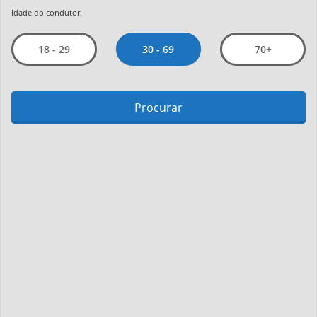
Idade do condutor:
30 - 69
18 - 29
70+
Procurar