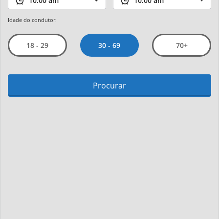
Idade do condutor:
30 - 69
18 - 29
70+
Procurar