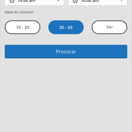
Idade do condutor:
30 - 69
18 - 29
70+
Procurar