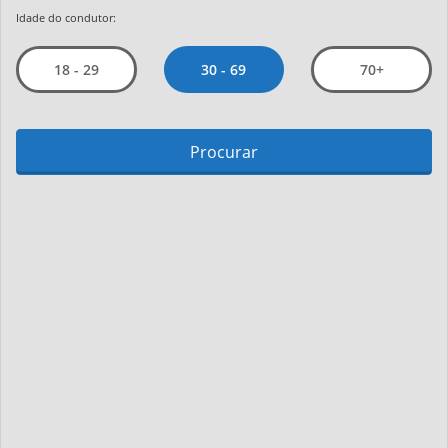
Idade do condutor:
30 - 69
18 - 29
70+
Procurar