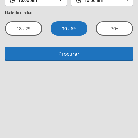
Idade do condutor:
30 - 69
18 - 29
70+
Procurar