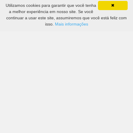
Utilizamos cookies para garantir que você tenha
✖
a melhor experiência em nosso site. Se você
continuar a usar este site, assumiremos que você está feliz com
isso.
Mais informações
Preços de grandes empresas, bem como de mais
pequenas em Manchester Airport