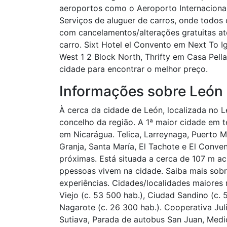
aeroportos como o Aeroporto Internacion
Serviços de aluguer de carros, onde todos 
com cancelamentos/alterações gratuitas a
carro. Sixt Hotel el Convento em Next To I
West 1 2 Block North, Thrifty em Casa Pel
cidade para encontrar o melhor preço.
Informações sobre León
À cerca da cidade de León, localizada no L
concelho da região. A 1ª maior cidade em t
em Nicarágua. Telica, Larreynaga, Puerto M
Granja, Santa María, El Tachote e El Conven
próximas. Está situada a cerca de 107 m a
ppessoas vivem na cidade. Saiba mais sobr
experiências. Cidades/localidades maiores 
Viejo (c. 53 500 hab.), Ciudad Sandino (c. 
Nagarote (c. 26 300 hab.). Cooperativa Ju
Sutiava, Parada de autobus San Juan, Medic