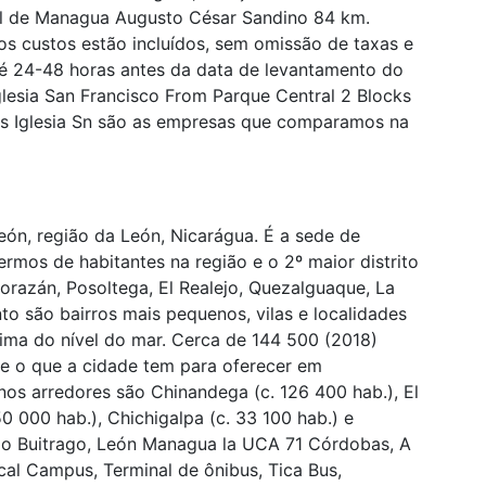
al de Managua Augusto César Sandino 84 km.
os custos estão incluídos, sem omissão de taxas e
té 24-48 horas antes da data de levantamento do
glesia San Francisco From Parque Central 2 Blocks
las Iglesia Sn são as empresas que comparamos na
eón, região da León, Nicarágua. É a sede de
ermos de habitantes na região e o 2º maior distrito
orazán, Posoltega, El Realejo, Quezalguaque, La
to são bairros mais pequenos, vilas e localidades
cima do nível do mar. Cerca de 144 500 (2018)
e o que a cidade tem para oferecer em
nos arredores são Chinandega (c. 126 400 hab.), El
50 000 hab.), Chichigalpa (c. 33 100 hab.) e
lio Buitrago, León Managua la UCA 71 Córdobas, A
al Campus, Terminal de ônibus, Tica Bus,