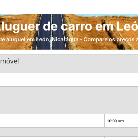
luguer de carro em Le
e aluguel em León, Nicarágua - Compare os preços a
omóvel