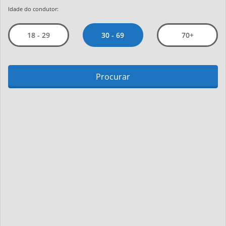
Idade do condutor:
30 - 69
18 - 29
70+
Procurar