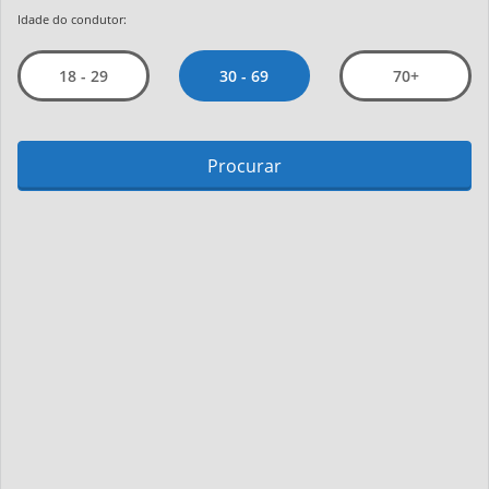
Idade do condutor:
30 - 69
18 - 29
70+
Procurar