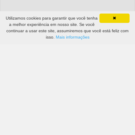
Utilizamos cookies para garantir que você tenha
✖
a melhor experiência em nosso site. Se você
continuar a usar este site, assumiremos que você está feliz com
isso.
Mais informações
Preços de grandes empresas, bem como de mais
pequenas em Aeroporto de Turim Caselle