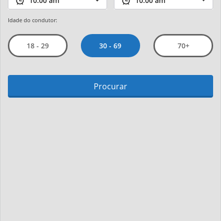
Idade do condutor:
30 - 69
18 - 29
70+
Procurar