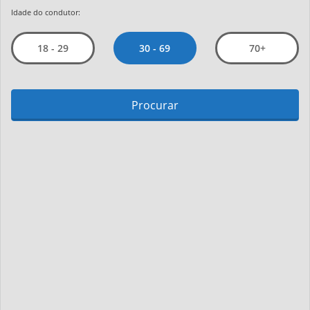
Idade do condutor:
30 - 69
18 - 29
70+
Procurar