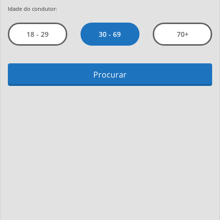
Idade do condutor:
30 - 69
18 - 29
70+
Procurar