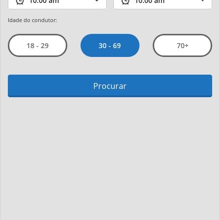
Idade do condutor:
30 - 69
18 - 29
70+
Procurar