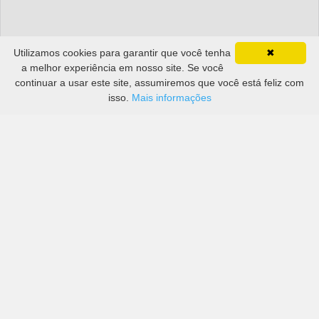
Utilizamos cookies para garantir que você tenha
✖
a melhor experiência em nosso site. Se você
continuar a usar este site, assumiremos que você está feliz com
isso.
Mais informações
Preços de grandes empresas, bem como de mais
pequenas em Khawr Fakkān