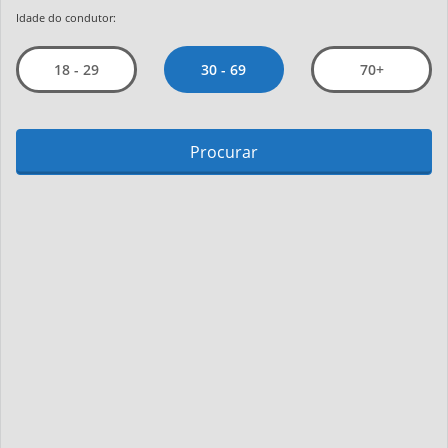
Idade do condutor:
30 - 69
18 - 29
70+
Procurar