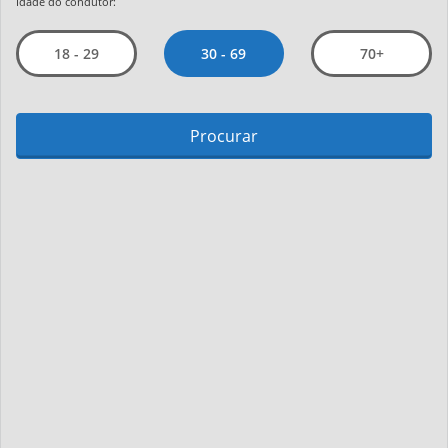
Idade do condutor:
30 - 69
18 - 29
70+
Procurar